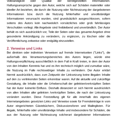
Vollständigkeit oder Qualität der bereitgestellten Informationen.
Haftungsansprüche gegen den Autor, welche sich auf Schäden materieller oder
ideeller Art beziehen, die durch die Nutzung oder Nichtnutzung der dargebotenen
Informationen bzw. durch die Nutzung fehlerhafter und unvollständiger
Informationen verursacht wurden, sind grundsätzlich ausgeschlossen, sofern
seitens des Autors kein nachweislich vorsätzliches oder grob fahrlässiges
Verschulden vorliegt. Alle Angebote sind freibleibend und unverbindlich. Der Autor
behält es sich ausdrücklich vor, Teile der Seiten oder das gesamte Angebot ohne
gesonderte Ankündigung zu verändern, zu ergänzen, zu löschen oder die
Veröffentlichung zeitweise oder endgültig einzustellen.
2. Verweise und Links
Bei direkten oder indirekten Verweisen auf fremde Internetseiten ("Links"), die
außerhalb des Verantwortungsbereiches des Autors liegen, würde eine
Haftungsverpflichtung ausschließlich in dem Fall in Kraft treten, in dem der Autor
von den Inhalten Kenntnis hat und es ihm technisch möglich und zumutbar wäre,
die Nutzung im Falle rechtswidriger Inhalte zu verhindern. Der Autor erklärt
hiermit ausdrücklich, dass zum Zeitpunkt der Linksetzung keine illegalen Inhalte
auf den zu verlinkenden Seiten erkennbar waren. Auf die aktuelle und zukünftige
Gestaltung, die Inhalte oder die Urheberschaft der gelinkten/verknüpften Seiten
hat der Autor keinerlei Einfluss. Deshalb distanziert er sich hiermit ausdrücklich
von allen Inhalten aller gelinkten /verknüpften Seiten, die nach der Linksetzung
verändert wurden. Diese Feststellung gilt für alle innerhalb des eigenen
Internetangebotes gesetzten Links und Verweise sowie für Fremdeinträge in vom
Autor eingerichteten Gästebüchern, Diskussionsforen und Mailinglisten. Für
illegale, fehlerhafte oder unvollständige Inhalte und insbesondere für Schäden, die
aus der Nutzung oder Nichtnutzung solcherart dargebotener Informationen