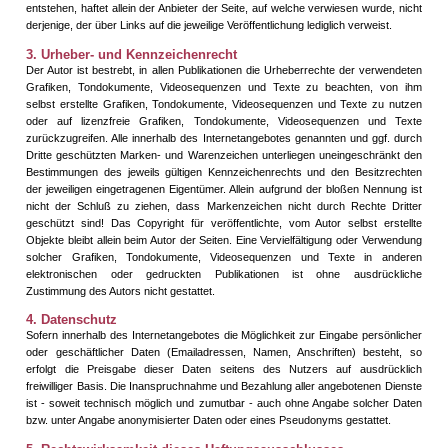
entstehen, haftet allein der Anbieter der Seite, auf welche verwiesen wurde, nicht
derjenige, der über Links auf die jeweilige Veröffentlichung lediglich verweist.
3. Urheber- und Kennzeichenrecht
Der Autor ist bestrebt, in allen Publikationen die Urheberrechte der verwendeten
Grafiken, Tondokumente, Videosequenzen und Texte zu beachten, von ihm
selbst erstellte Grafiken, Tondokumente, Videosequenzen und Texte zu nutzen
oder auf lizenzfreie Grafiken, Tondokumente, Videosequenzen und Texte
zurückzugreifen. Alle innerhalb des Internetangebotes genannten und ggf. durch
Dritte geschützten Marken- und Warenzeichen unterliegen uneingeschränkt den
Bestimmungen des jeweils gültigen Kennzeichenrechts und den Besitzrechten
der jeweiligen eingetragenen Eigentümer. Allein aufgrund der bloßen Nennung ist
nicht der Schluß zu ziehen, dass Markenzeichen nicht durch Rechte Dritter
geschützt sind! Das Copyright für veröffentlichte, vom Autor selbst erstellte
Objekte bleibt allein beim Autor der Seiten. Eine Vervielfältigung oder Verwendung
solcher Grafiken, Tondokumente, Videosequenzen und Texte in anderen
elektronischen oder gedruckten Publikationen ist ohne ausdrückliche
Zustimmung des Autors nicht gestattet.
4. Datenschutz
Sofern innerhalb des Internetangebotes die Möglichkeit zur Eingabe persönlicher
oder geschäftlicher Daten (Emailadressen, Namen, Anschriften) besteht, so
erfolgt die Preisgabe dieser Daten seitens des Nutzers auf ausdrücklich
freiwilliger Basis. Die Inanspruchnahme und Bezahlung aller angebotenen Dienste
ist - soweit technisch möglich und zumutbar - auch ohne Angabe solcher Daten
bzw. unter Angabe anonymisierter Daten oder eines Pseudonyms gestattet.